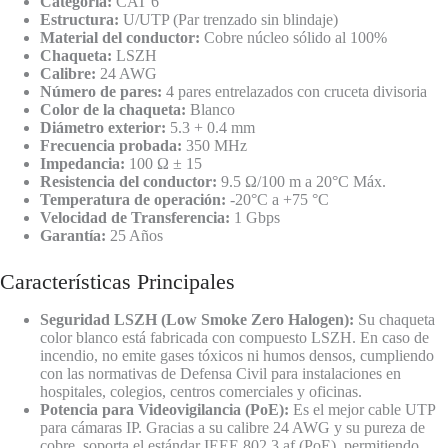
Categoría:
CAT 6
Estructura:
U/UTP (Par trenzado sin blindaje)
Material del conductor:
Cobre núcleo sólido al 100%
Chaqueta:
LSZH
Calibre:
24 AWG
Número de pares:
4 pares entrelazados con cruceta divisoria
Color de la chaqueta:
Blanco
Diámetro exterior:
5.3 + 0.4 mm
Frecuencia probada:
350 MHz
Impedancia:
100 Ω ± 15
Resistencia del conductor:
9.5 Ω/100 m a 20°C Máx.
Temperatura de operación:
-20°C a +75 °C
Velocidad de Transferencia:
1 Gbps
Garantía:
25 Años
Características Principales
Seguridad LSZH (Low Smoke Zero Halogen):
Su chaqueta
color blanco está fabricada con compuesto LSZH. En caso de
incendio, no emite gases tóxicos ni humos densos, cumpliendo
con las normativas de Defensa Civil para instalaciones en
hospitales, colegios, centros comerciales y oficinas.
Potencia para Videovigilancia (PoE):
Es el mejor cable UTP
para cámaras IP. Gracias a su calibre 24 AWG y su pureza de
cobre, soporta el estándar IEEE 802.3 af (PoE), permitiendo