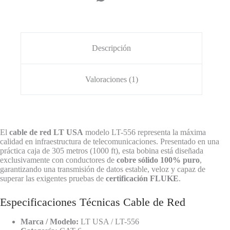
(Caja
305m)
LT-
556
cantidad
Descripción
Valoraciones (1)
El
cable de red LT USA
modelo LT-556 representa la máxima
calidad en infraestructura de telecomunicaciones. Presentado en una
práctica caja de 305 metros (1000 ft), esta bobina está diseñada
exclusivamente con conductores de
cobre sólido 100% puro
,
garantizando una transmisión de datos estable, veloz y capaz de
superar las exigentes pruebas de
certificación FLUKE
.
Especificaciones Técnicas Cable de Red
Marca / Modelo:
LT USA / LT-556