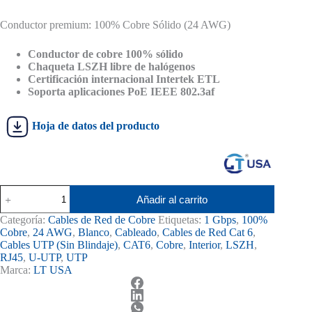
El
El
precio
precio
Conductor premium: 100% Cobre Sólido (24 AWG)
original
actual
era:
es:
S/ 580.00.
S/ 550.00.
Conductor de cobre 100% sólido
Chaqueta LSZH libre de halógenos
Certificación internacional Intertek ETL
Soporta aplicaciones PoE IEEE 802.3af
Hoja de datos del producto
Cable
Añadir al carrito
U/UTP
Cat
Categoría:
Cables de Red de Cobre
Etiquetas:
1 Gbps
,
100%
6
Cobre
,
24 AWG
,
Blanco
,
Cableado
,
Cables de Red Cat 6
,
Interior
Cables UTP (Sin Blindaje)
,
CAT6
,
Cobre
,
Interior
,
LSZH
,
LSZH
RJ45
,
U-UTP
,
UTP
100%
Marca:
LT USA
Cobre
-
LT
USA