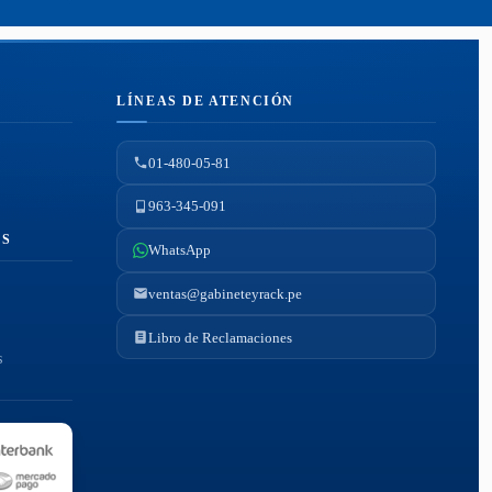
LÍNEAS DE ATENCIÓN
01-480-05-81
963-345-091
ES
WhatsApp
ventas@gabineteyrack.pe
Libro de Reclamaciones
s