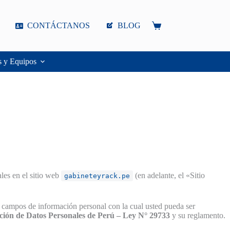
CONTÁCTANOS
BLOG
Carro
de
compra
s y Equipos
ales en el sitio web
(en adelante, el «Sitio
gabineteyrack.pe
 campos de información personal con la cual usted pueda ser
ción de Datos Personales de Perú – Ley N° 29733
y su reglamento.