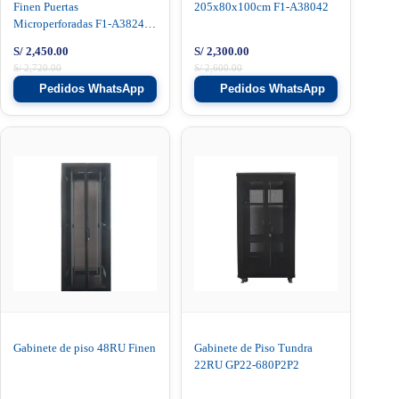
Finen Puertas
205x80x100cm F1-A38042
Microperforadas F1-A38242-
BI
S/
2,450.00
S/
2,300.00
S/
2,720.00
S/
2,600.00
Pedidos WhatsApp
Pedidos WhatsApp
Gabinete de piso 48RU Finen
Gabinete de Piso Tundra
22RU GP22-680P2P2