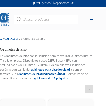
Saltar
Ofertas únicas te esperan ✨
al
contenido
¡Descuentos personalizados! 🔖
Búsqueda
de
productos
▲
/
GABINETES
/
GABINETES DE PISO
Gabinetes de Piso
Los
gabinetes de piso
son la solución para centralizar la infraestructura
TI de tu empresa. Disponibles desde
22RU
hasta
48RU
con
profundidades de 600mm a 1200mm. Explora nuestras soluciones
según tu equipamiento:
gabinetes para alta densidad
y control
térmico
y los
gabinetes de profundidad estándar
. Forman parte de
nuestra línea completa de
gabinetes de 19 pulgadas
.