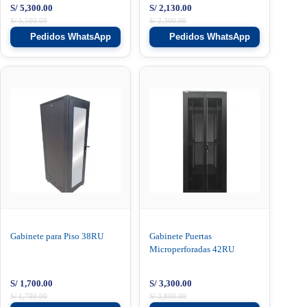
S/
5,300.00
S/
2,130.00
S/
5,500.00
S/
2,300.00
Pedidos WhatsApp
Pedidos WhatsApp
Gabinete para Piso 38RU
Gabinete Puertas
Microperforadas 42RU
S/
1,700.00
S/
3,300.00
S/
1,790.00
S/
3,800.00