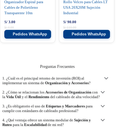
Organizador Espiral para
Rollo Velcro para Cables LT
Cables de Polietileno
USA 20X20M Sujeción
Transparente 10m
Industrial
S/
3.00
S/
90.00
S/
4.00
S/
110.00
Pedidos WhatsApp
Pedidos WhatsApp
Preguntas Frecuentes
1. ¿Cuál es el principal retorno de inversión (ROI) al
implementar un sistema de
Organización y Accesorios
?
2. ¿Cómo se relacionan los
Accesorios de Organización
con
la
Vida Útil
y el
Rendimiento
del cableado de alta velocidad?
3. ¿Es obligatorio el uso de
Etiquetas y Marcadores
para
cumplir con estándares de cableado profesional?
4. ¿Qué ventaja ofrece un sistema modular de
Sujeción y
Ruteo
para la
Escalabilidad
de mi red?