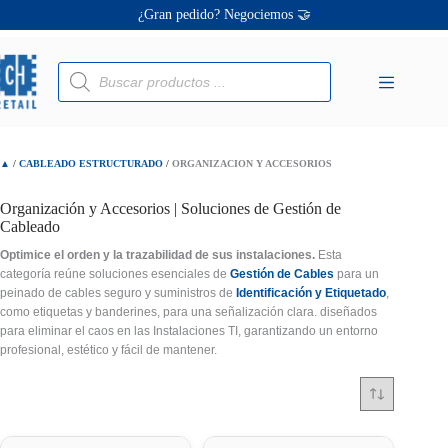
Saltar
¿Gran pedido? Negociemos 🤝
al
contenido
Ofertas únicas te esperan ✨
Búsqueda
¡Descuentos personalizados! 🔖
de
productos
▲
/
CABLEADO ESTRUCTURADO
/
ORGANIZACION Y ACCESORIOS
Organización y Accesorios | Soluciones de Gestión de
Cableado
Optimice el orden y la trazabilidad de sus instalaciones.
Esta
categoría reúne soluciones esenciales de
Gestión de Cables
para un
peinado de cables seguro y suministros de
Identificación y Etiquetado
,
como etiquetas y banderines, para una señalización clara. diseñados
para eliminar el caos en las Instalaciones TI, garantizando un entorno
profesional, estético y fácil de mantener.