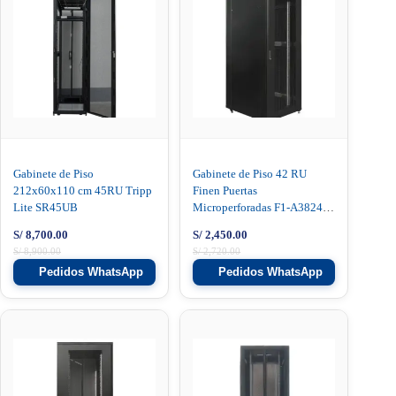
Gabinete de Piso
Gabinete de Piso 42 RU
212x60x110 cm 45RU Tripp
Finen Puertas
Lite SR45UB
Microperforadas F1-A38242-
BI
S/
8,700.00
S/
2,450.00
S/
8,900.00
S/
2,720.00
Pedidos WhatsApp
Pedidos WhatsApp