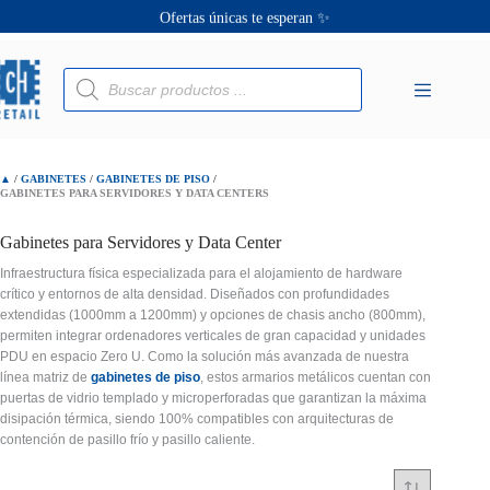
Saltar
Ofertas únicas te esperan ✨
al
contenido
¡Descuentos personalizados! 🔖
Búsqueda
de
productos
▲
/
GABINETES
/
GABINETES DE PISO
/
GABINETES PARA SERVIDORES Y DATA CENTERS
Gabinetes para Servidores y Data Center
Infraestructura física especializada para el alojamiento de hardware
crítico y entornos de alta densidad. Diseñados con profundidades
extendidas (1000mm a 1200mm) y opciones de chasis ancho (800mm),
permiten integrar ordenadores verticales de gran capacidad y unidades
PDU en espacio Zero U. Como la solución más avanzada de nuestra
línea matriz de
gabinetes de piso
, estos armarios metálicos cuentan con
puertas de vidrio templado y microperforadas que garantizan la máxima
disipación térmica, siendo 100% compatibles con arquitecturas de
contención de pasillo frío y pasillo caliente.