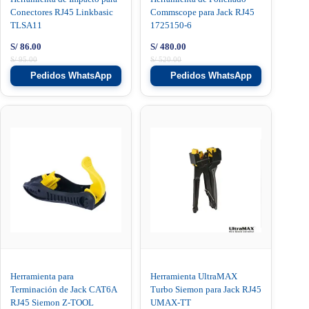
Conectores RJ45 Linkbasic
Commscope para Jack RJ45
TLSA11
1725150-6
S/
86.00
S/
480.00
S/
95.00
S/
520.00
Pedidos WhatsApp
Pedidos WhatsApp
Herramienta para
Herramienta UltraMAX
Terminación de Jack CAT6A
Turbo Siemon para Jack RJ45
RJ45 Siemon Z-TOOL
UMAX-TT