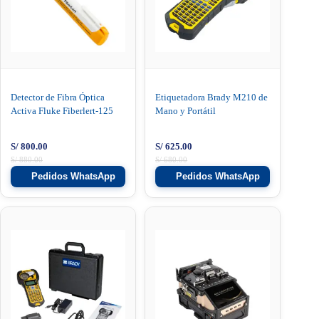
Detector de Fibra Óptica
Etiquetadora Brady M210 de
Activa Fluke Fiberlert-125
Mano y Portátil
S/
800.00
S/
625.00
S/
880.00
S/
680.00
Pedidos WhatsApp
Pedidos WhatsApp