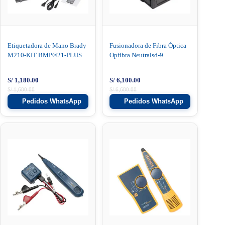
Etiquetadora de Mano Brady
Fusionadora de Fibra Óptica
M210-KIT BMP®21-PLUS
Opfibra Neutralsd-9
S/
1,180.00
S/
6,100.00
S/
1,680.00
S/
6,680.00
Pedidos WhatsApp
Pedidos WhatsApp