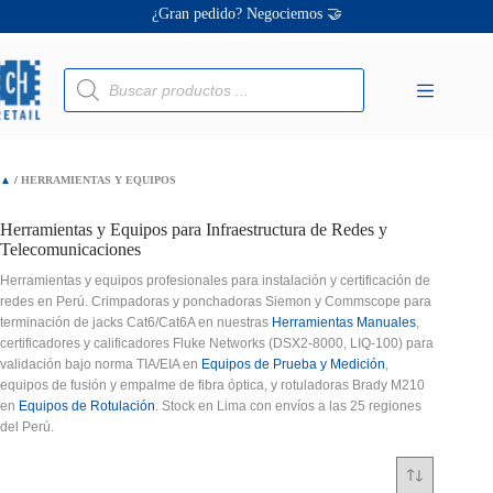
Saltar
Ofertas únicas te esperan ✨
al
contenido
¡Descuentos personalizados! 🔖
Búsqueda
de
productos
▲
/
HERRAMIENTAS Y EQUIPOS
Herramientas y Equipos para Infraestructura de Redes y
Telecomunicaciones
Herramientas y equipos profesionales para instalación y certificación de
redes en Perú. Crimpadoras y ponchadoras Siemon y Commscope para
terminación de jacks Cat6/Cat6A en nuestras
Herramientas Manuales
,
certificadores y calificadores Fluke Networks (DSX2-8000, LIQ-100) para
validación bajo norma TIA/EIA en
Equipos de Prueba y Medición
,
equipos de fusión y empalme de fibra óptica, y rotuladoras Brady M210
en
Equipos de Rotulación
. Stock en Lima con envíos a las 25 regiones
del Perú.