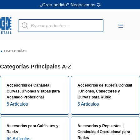
Saltar
Ofertas únicas te esperan ✨
al
¡Descuentos personalizados! 🔖
contenido
Búsqueda
de
productos
▲
/
CATEGORÍAS
Categorías Principales A-Z
Accesorios de Canaleta |
Accesorios de Tubería Conduit
Curvas, Uniones y Tapas para
| Uniones, Conectores y
Acabado Profesional
Curvas para Ruteo
5 Artículos
5 Artículos
Accesorios para Gabinetes y
Accesorios y Repuestos |
Racks
Continuidad Operacional para
Redes
64 Artículos