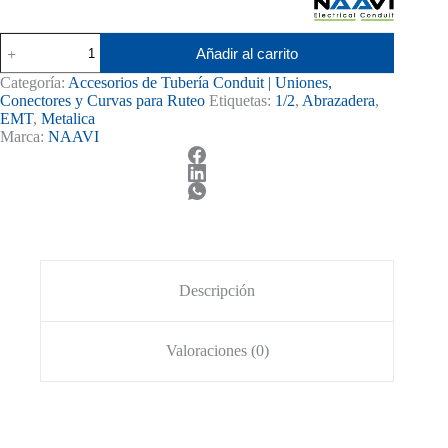
Abrazadera
Añadir al carrito
1
Oreja
Categoría:
Accesorios de Tubería Conduit | Uniones,
EMT
Conectores y Curvas para Ruteo
Etiquetas:
1/2
,
Abrazadera
,
de
EMT
,
Metalica
Acero
Marca:
NAAVI
1/2"
cantidad
Descripción
Valoraciones (0)