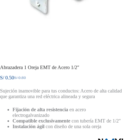
Abrazadera 1 Oreja EMT de Acero 1/2″
S/
0.50
S/
0.80
El
El
precio
precio
Sujeción inamovible para tus conductos: Acero de alta calidad
original
actual
que garantiza una red eléctrica alineada y segura
era:
es:
S/ 0.80.
S/ 0.50.
Fijación de alta resistencia
en acero
electrogalvanizado
Compatible exclusivamente
con tubería EMT de 1/2″
Instalación ágil
con diseño de una sola oreja