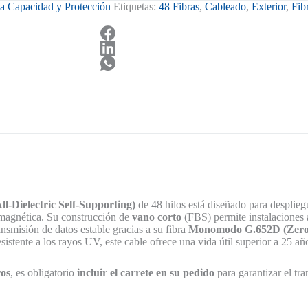
a Capacidad y Protección
Etiquetas:
48 Fibras
,
Cableado
,
Exterior
,
Fib
Dielectric Self-Supporting)
de 48 hilos está diseñado para desplieg
romagnética. Su construcción de
vano corto
(FBS) permite instalaciones 
smisión de datos estable gracias a su fibra
Monomodo G.652D (Zero
istente a los rayos UV, este cable ofrece una vida útil superior a 25 añ
ros
, es obligatorio
incluir el carrete en su pedido
para garantizar el tr