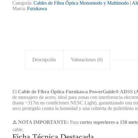
ADSS
Categoría:
Cables de Fibra Óptica Monomodo y Multimodo | Alt
48
Marca:
Furukawa
Hilos
Monomodo
Furukawa
PowerGuide®
(Corte
a
Medida)
cantidad
Descripción
Valoraciones (0)
El
Cable de Fibra Óptica Furukawa PowerGuide® ADSS (All-
de mensajero de acero, ideal para zonas con interferencia elect
(hasta ~317m en condiciones NESC Light), garantizando una tran
seco protegido contra la humedad y una cubierta de polietileno res
⚠️ NOTA IMPORTANTE:
Para
cortes superiores a 150 met
cable.
Ficha Técnica Destacada