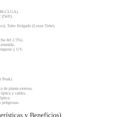
48-CLGA).
/ ZWP).
ico), Tubo Holgado (Loose Tube).
cha del 2.5%).
 aramida.
temperie y UV.
 Peak).
ca de planta externa.
 óptica y cables.
óptica.
 peligrosas.
rísticas y Beneficios)