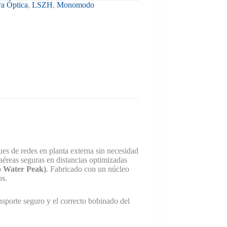
ra Óptica
,
LSZH
,
Monomodo
ues de redes en planta externa sin necesidad
aéreas seguras en distancias optimizadas
 Water Peak)
. Fabricado con un núcleo
os.
ansporte seguro y el correcto bobinado del