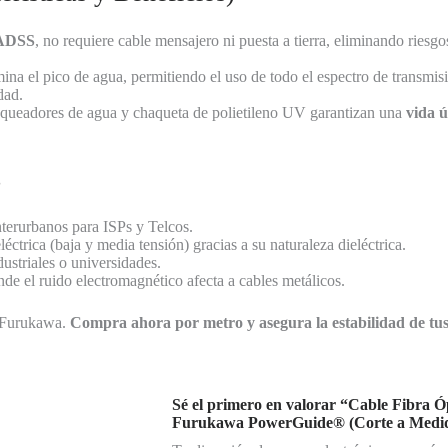
ADSS
, no requiere cable mensajero ni puesta a tierra, eliminando riesgo
ina el pico de agua, permitiendo el uso de todo el espectro de transmis
dad.
queadores de agua y chaqueta de polietileno UV garantizan una
vida ú
s
terurbanos para ISPs y Telcos.
léctrica (baja y media tensión) gracias a su naturaleza dieléctrica.
ustriales o universidades.
de el ruido electromagnético afecta a cables metálicos.
n Furukawa.
Compra ahora por metro y asegura la estabilidad de tus
Sé el primero en valorar “Cable Fibra
Furukawa PowerGuide® (Corte a Medi