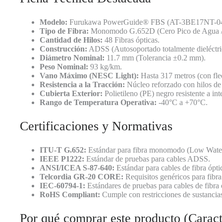
Modelo:
Furukawa PowerGuide® FBS (AT-3BE17NT-0
Tipo de Fibra:
Monomodo G.652D (Cero Pico de Agua 
Cantidad de Hilos:
48 Fibras ópticas.
Construcción:
ADSS (Autosoportado totalmente dieléctr
Diámetro Nominal:
11.7 mm (Tolerancia ±0.2 mm).
Peso Nominal:
93 kg/km.
Vano Máximo (NESC Light):
Hasta 317 metros (con fle
Resistencia a la Tracción:
Núcleo reforzado con hilos de
Cubierta Exterior:
Polietileno (PE) negro resistente a in
Rango de Temperatura Operativa:
-40°C a +70°C.
Certificaciones y Normativas
ITU-T G.652:
Estándar para fibra monomodo (Low Water
IEEE P1222:
Estándar de pruebas para cables ADSS.
ANSI/ICEA S-87-640:
Estándar para cables de fibra ópti
Telcordia GR-20 CORE:
Requisitos genéricos para fibra
IEC-60794-1:
Estándares de pruebas para cables de fibra 
RoHS Compliant:
Cumple con restricciones de sustancias
Por qué comprar este producto (Caracte