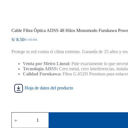
Cable Fibra Óptica ADSS 48 Hilos Monomodo Furukawa Powe
S/
8.50
S/
10.00
El
El
precio
precio
Protege tu red contra el clima extremo. Garantía de 25 años y res
original
actual
era:
es:
S/ 10.00.
S/ 8.50.
Venta por Metro Lineal:
Pide exactamente lo que necesit
Tecnología ADSS:
Cero metal, cero interferencias, instala
Calidad Furukawa:
Fibra G.652D Premium para enlaces d
Hoja de datos del producto
Cable
Fibra
Óptica