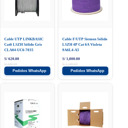
Cable UTP LINKBASIC
Cable F/UTP Siemon Sólido
Cat6 LSZH Sólido Gris
LSZH 4P Cat 6A Violeta
CLA04-UC6-7035
9A6L4-A5
S/
620.00
S/
1,000.00
S/
680.00
S/
1,180.00
Pedidos WhatsApp
Pedidos WhatsApp