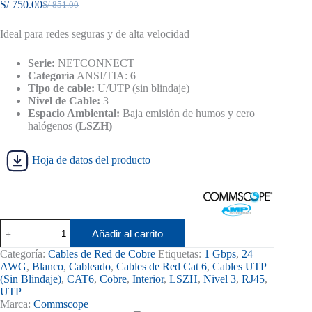
S/
750.00
S/
851.00
El
El
precio
precio
Ideal para redes seguras y de alta velocidad
original
actual
era:
es:
S/ 851.00.
S/ 750.00.
Serie:
NETCONNECT
Categoría
ANSI/TIA:
6
Tipo de cable:
U/UTP (sin blindaje)
Nivel de Cable:
3
Espacio Ambiental:
Baja emisión de humos y cero
halógenos
(LSZH)
Hoja de datos del producto
Cable
Añadir al carrito
UTP
Cat6
Categoría:
Cables de Red de Cobre
Etiquetas:
1 Gbps
,
24
Commscope
AWG
,
Blanco
,
Cableado
,
Cables de Red Cat 6
,
Cables UTP
LSZH
(Sin Blindaje)
,
CAT6
,
Cobre
,
Interior
,
LSZH
,
Nivel 3
,
RJ45
,
Nivel
UTP
3
Marca:
Commscope
1427077-