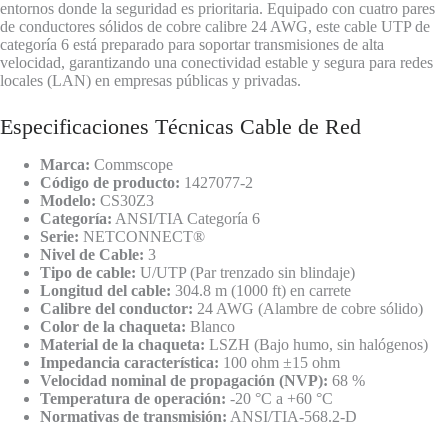
entornos donde la seguridad es prioritaria. Equipado con cuatro pares
de conductores sólidos de cobre calibre 24 AWG, este cable UTP de
categoría 6 está preparado para soportar transmisiones de alta
velocidad, garantizando una conectividad estable y segura para redes
locales (LAN) en empresas públicas y privadas.
Especificaciones Técnicas Cable de Red
Marca:
Commscope
Código de producto:
1427077-2
Modelo:
CS30Z3
Categoría:
ANSI/TIA Categoría 6
Serie:
NETCONNECT®
Nivel de Cable:
3
Tipo de cable:
U/UTP (Par trenzado sin blindaje)
Longitud del cable:
304.8 m (1000 ft) en carrete
Calibre del conductor:
24 AWG (Alambre de cobre sólido)
Color de la chaqueta:
Blanco
Material de la chaqueta:
LSZH (Bajo humo, sin halógenos)
Impedancia característica:
100 ohm ±15 ohm
Velocidad nominal de propagación (NVP):
68 %
Temperatura de operación:
-20 °C a +60 °C
Normativas de transmisión:
ANSI/TIA-568.2-D