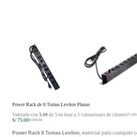
Power Rack de 8 Tomas Leviton Planas
Valorado con
5.00
de 5 en base a
5
valoraciones de clientes
(
5
valor
S/
75.00
S/
90.00
El
El
precio
precio
Power Rack 8 Tomas Leviton
, esencial para cualquier 
original
actual