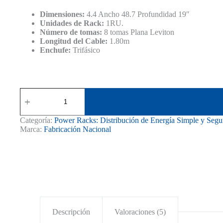
era:
es:
S/ 90.00.
S/ 75.00.
Dimensiones:
4.4 Ancho 48.7 Profundidad 19″
Unidades de Rack:
1RU.
Número de tomas:
8 tomas Plana Leviton
Longitud del Cable:
1.80m
Enchufe:
Trifásico
Power
Rack
de
8
Categoría:
Power Racks: Distribución de Energía Simple y Segu
Tomas
Marca:
Fabricación Nacional
Leviton
Planas
cantidad
Descripción
Valoraciones (5)