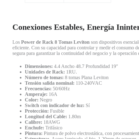
Conexiones Estables, Energía Inint
Los
Power de Rack 8 Tomas Leviton
son dispositivos esencia
eficiente. Con su capacidad para controlar y medir el consumo de
segura para garantizar la continuidad del negocio y la operación 
Dimensiones:
4.4 Ancho 48.7 Profundidad 19″
Unidades de Rack:
1RU.
Número de tomas:
8 tomas Plana Leviton
Tensión salida nominal:
110-240VAC
Frecuencias:
50/60Hz
Amperaje:
16A
Color:
Negro
Switch con indicador de luz:
Sí
Protección:
Fusible
Longitud del Cable:
1.80m
Calibre:
18AWG
Enchufe:
Trifásico
Pintura:
Pintura de polvo electrostática, con procesamien
Estructura:
Acero laminado al frio, 1.20mm de espesor.