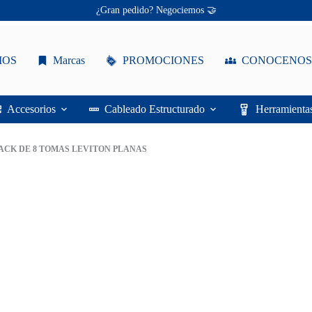
Ofertas únicas te esperan ✨
¡Descuentos personalizados! 🔖
IOS
Marcas
PROMOCIONES
CONOCENOS
Accesorios
Cableado Estructurado
Herramienta
ACK DE 8 TOMAS LEVITON PLANAS