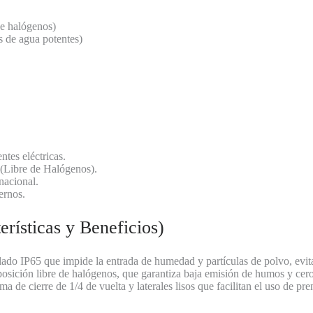
de halógenos)
 de agua potentes)
tes eléctricas.
 (Libre de Halógenos).
nacional.
ernos.
rísticas y Beneficios)
ado IP65 que impide la entrada de humedad y partículas de polvo, evita
sición libre de halógenos, que garantiza baja emisión de humos y cero
a de cierre de 1/4 de vuelta y laterales lisos que facilitan el uso de pr