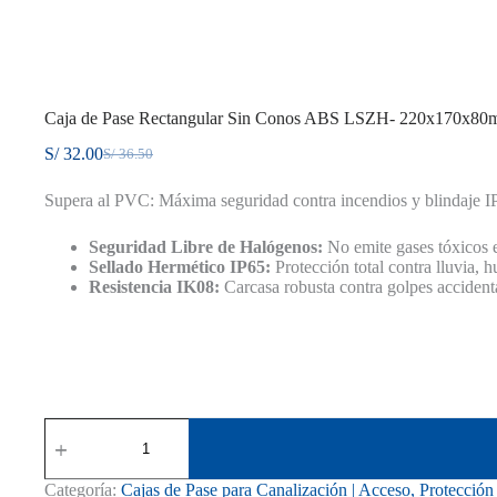
Caja de Pase Rectangular Sin Conos ABS LSZH- 220x170x80
S/
32.00
S/
36.50
El
El
precio
precio
Supera al PVC: Máxima seguridad contra incendios y blindaje I
original
actual
era:
es:
S/ 36.50.
S/ 32.00.
Seguridad Libre de Halógenos:
No emite gases tóxicos 
Sellado Hermético IP65:
Protección total contra lluvia, 
Resistencia IK08:
Carcasa robusta contra golpes accident
Caja
de
Pase
Rectangular
Categoría:
Cajas de Pase para Canalización | Acceso, Protecció