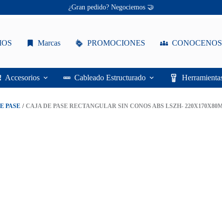
Ofertas únicas te esperan ✨
¡Descuentos personalizados! 🔖
Caja
tangular Sin Conos ABS LSZH- 220x170x80mm Gris
de
Pase
IOS
Marcas
PROMOCIONES
CONOCENOS
Rectangular
Sin
Conos
ABS
Accesorios
Cableado Estructurado
Herramienta
LSZH-
220x170x80mm
Gris
E PASE
/
CAJA DE PASE RECTANGULAR SIN CONOS ABS LSZH- 220X170X80
cantidad