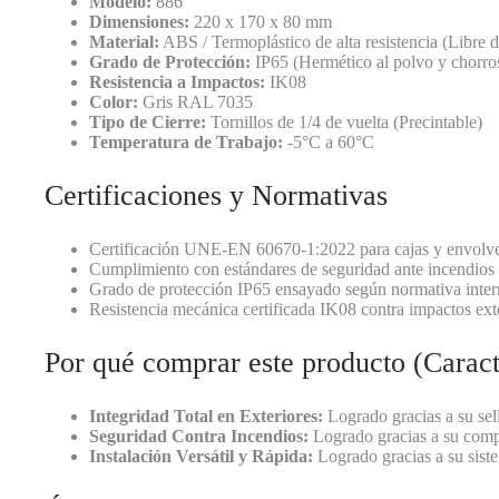
Modelo:
886
Dimensiones:
220 x 170 x 80 mm
Material:
ABS / Termoplástico de alta resistencia (Libre 
Grado de Protección:
IP65 (Hermético al polvo y chorros
Resistencia a Impactos:
IK08
Color:
Gris RAL 7035
Tipo de Cierre:
Tornillos de 1/4 de vuelta (Precintable)
Temperatura de Trabajo:
-5°C a 60°C
Certificaciones y Normativas
Certificación UNE-EN 60670-1:2022 para cajas y envolven
Cumplimiento con estándares de seguridad ante incendios
Grado de protección IP65 ensayado según normativa inter
Resistencia mecánica certificada IK08 contra impactos ext
Por qué comprar este producto (Caracte
Integridad Total en Exteriores:
Logrado gracias a su sell
Seguridad Contra Incendios:
Logrado gracias a su compo
Instalación Versátil y Rápida:
Logrado gracias a su sistem