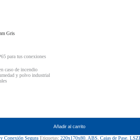
mm Gris
P65 para tus conexiones
en caso de incendio
humedad y polvo industrial
ales
Añadir al carrito
n y Conexión Segura
Etiquetas:
220x170x80
,
ABS
,
Cajas de Pase
,
LSZ