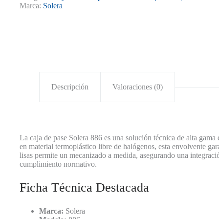
Sin
Marca:
Solera
Conos
ABS
LSZH-
220x170x80mm
Gris
cantidad
Descripción
Valoraciones (0)
La caja de pase Solera 886 es una solución técnica de alta gama d
en material termoplástico libre de halógenos, esta envolvente ga
lisas permite un mecanizado a medida, asegurando una integració
cumplimiento normativo.
Ficha Técnica Destacada
Marca:
Solera