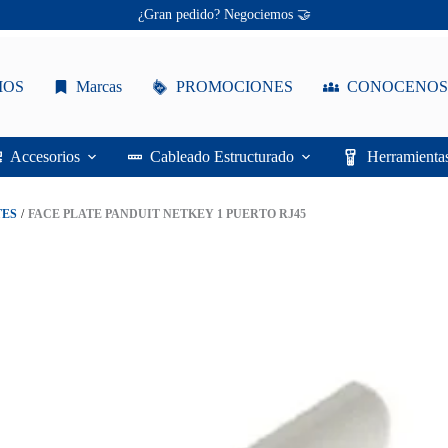
Ofertas únicas te esperan ✨
¡Descuentos personalizados! 🔖
IOS
Marcas
PROMOCIONES
CONOCENOS
Accesorios
Cableado Estructurado
Herramienta
TES
/
FACE PLATE PANDUIT NETKEY 1 PUERTO RJ45