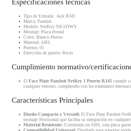
Especificaciones técnicas
Tipo de Entrada: Jack RJ45
Marca: Panduit
Modelo: NetKey NK1FIWY
Montaje: Placa frontal
Color: Blanco Hueso
Material: ABS
Puertos: 01
Dirección de puerto: Recto
Cumplimiento normativo/certificacion
El
Face Plate Panduit NetKey 1 Puerto RJ45
cumple con
cualquier entorno, cumpliendo con los estándares internac
Características Principales
Diseño Compacto y Versátil:
El Face Plate Panduit NetKe
montaje Horizontal que facilita su integración en cualquie
Material Resistente:
Construida en ABS, esta placa garanti
Compatibilidad Universal:
Diseñada para soportar módulo