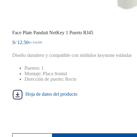
Face Plate Panduit NetKey 1 Puerto RJ45
S/
12.50
S/
14.00
El
El
precio
precio
Diseño duradero y compatible con módulos keystone estándar
original
actual
era:
es:
S/ 14.00.
S/ 12.50.
Puertos: 1
Montaje: Placa frontal
Dirección de puerto: Recto
Hoja de datos del producto
Face