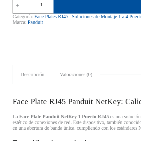
Plate
Panduit
NetKey
Categoría:
Face Plates RJ45 | Soluciones de Montaje 1 a 4 Puert
1
Marca:
Panduit
Puerto
RJ45
cantidad
Descripción
Valoraciones (0)
Face Plate RJ45 Panduit NetKey: Cali
La
Face Plate Panduit NetKey 1 Puerto RJ45
es una solución 
estético de conexiones de red. Este dispositivo, también conoc
en una abertura de banda única, cumpliendo con los estándare