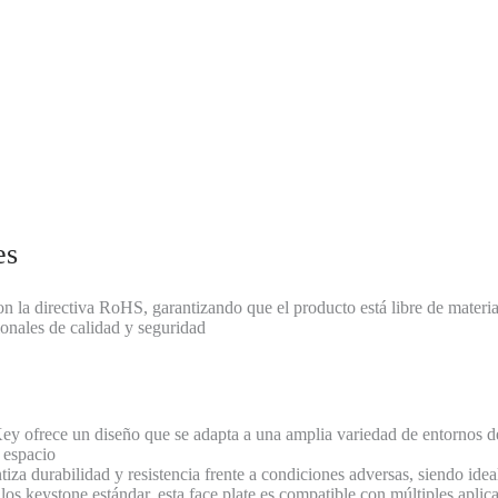
es
 la directiva RoHS, garantizando que el producto está libre de materia
ionales de calidad y seguridad
y ofrece un diseño que se adapta a una amplia variedad de entornos de
r espacio
za durabilidad y resistencia frente a condiciones adversas, siendo ideal
s keystone estándar, esta face plate es compatible con múltiples aplic