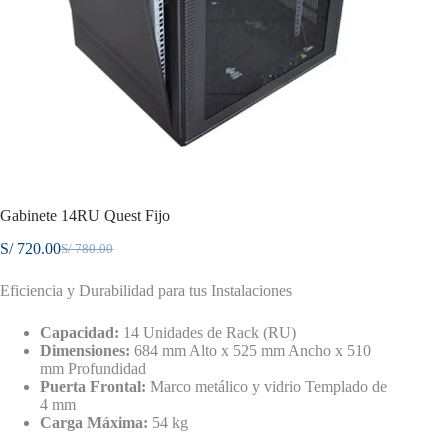
Gabinete 14RU Quest Fijo
S/
720.00
S/
780.00
El
El
precio
precio
Eficiencia y Durabilidad para tus Instalaciones
original
actual
era:
es:
S/ 780.00.
S/ 720.00.
Capacidad:
14 Unidades de Rack (RU)
Dimensiones:
684 mm Alto x 525 mm Ancho x 510
mm Profundidad
Puerta Frontal:
Marco metálico y vidrio Templado de
4 mm
Carga Máxima:
54 kg