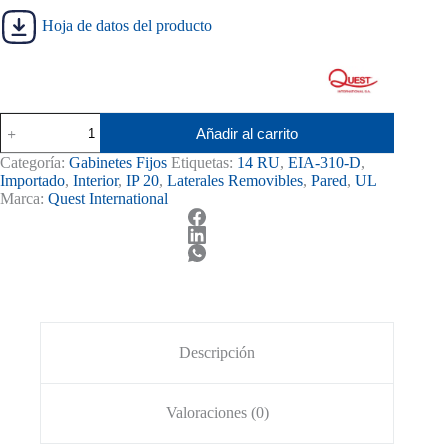
Hoja de datos del producto
Gabinete
Añadir al carrito
14RU
Quest
Categoría:
Gabinetes Fijos
Etiquetas:
14 RU
,
EIA-310-D
,
Fijo
Importado
,
Interior
,
IP 20
,
Laterales Removibles
,
Pared
,
UL
cantidad
Marca:
Quest International
Descripción
Valoraciones (0)