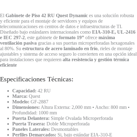
El
Gabinete de Piso 42 RU Quest Dynamic
es una solución robusta
y eficiente para el montaje de servidores y equipos de
telecomunicaciones en centros de datos e infraestructuras de TI.
Diseñado bajo estándares internacionales como
EIA-310-E, UL-2416
e IEC 297-2
, este gabinete de
formato 19”
ofrece
máxima
ventilación pasiva
gracias a sus puertas microperforadas hexagonales
al 80%. Su
estructura de acero laminado en frío
, rieles de montaje
ajustables y sistema de acceso seguro lo convierten en una opción ideal
para instalaciones que requieren
alta resistencia y gestión térmica
eficiente
Especificaciones Técnicas:
Capacidad:
42 RU
Marca:
Quest
Modelo:
GF-2887
Dimensiones:
Altura Externa: 2,000 mm • Ancho: 800 mm •
Profundidad: 1000 mm
Puerta Delantera:
Simple Ovalada Microperforada
Puerta Trasera:
Doble Microperforada
Paneles Laterales:
Desmontables
Perfiles Demarcados:
Si, bajo estándar EIA-310-E