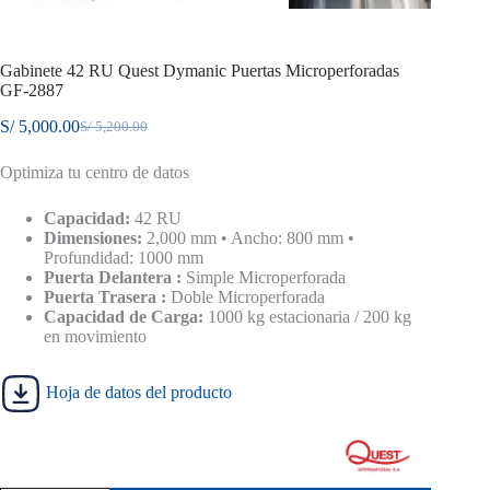
Gabinete 42 RU Quest Dymanic Puertas Microperforadas
GF-2887
S/
5,000.00
S/
5,200.00
El
El
precio
precio
Optimiza tu centro de datos
original
actual
era:
es:
S/ 5,200.00.
S/ 5,000.00.
Capacidad:
42 RU
Dimensiones:
2,000 mm • Ancho: 800 mm •
Profundidad: 1000 mm
Puerta Delantera :
Simple Microperforada
Puerta Trasera :
Doble Microperforada
Capacidad de Carga:
1000 kg estacionaria / 200 kg
en movimiento
Hoja de datos del producto