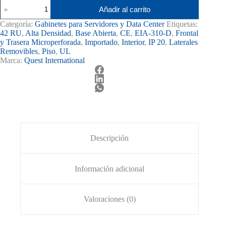
Gabinete
Añadir al carrito
42
RU
Categoría:
Gabinetes para Servidores y Data Center
Etiquetas:
Quest
42 RU
,
Alta Densidad
,
Base Abierta
,
CE
,
EIA-310-D
,
Frontal
Dymanic
y Trasera Microperforada
,
Importado
,
Interior
,
IP 20
,
Laterales
Puertas
Removibles
,
Piso
,
UL
Microperforadas
Marca:
Quest International
GF-
2887
cantidad
Descripción
Información adicional
Valoraciones (0)