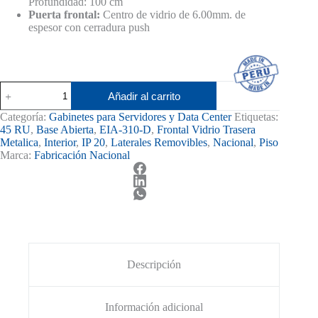
Profundidad: 100 cm
Puerta frontal:
Centro de vidrio de 6.00mm. de
espesor con cerradura push
Gabinete
Añadir al carrito
para
Servidor
Categoría:
Gabinetes para Servidores y Data Center
Etiquetas:
de
45 RU
,
Base Abierta
,
EIA-310-D
,
Frontal Vidrio Trasera
piso
Metalica
,
Interior
,
IP 20
,
Laterales Removibles
,
Nacional
,
Piso
45RU
Marca:
Fabricación Nacional
cantidad
Descripción
Información adicional