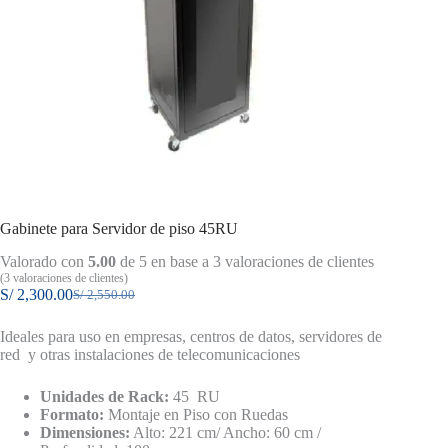
Gabinete para Servidor de piso 45RU
Valorado con
5.00
de 5 en base a
3
valoraciones de clientes
(
3
valoraciones de clientes)
S/
2,300.00
S/
2,550.00
El
El
precio
precio
Ideales para uso en empresas, centros de datos, servidores de
original
actual
red y otras instalaciones de telecomunicaciones
era:
es:
S/ 2,550.00.
S/ 2,300.00.
Unidades de Rack:
45 RU
Formato:
Montaje en Piso con Ruedas
Dimensiones:
Alto: 221 cm/ Ancho: 60 cm /