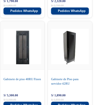
S/
1,790.00
S/
2,320.00
S/
1,900.00
S/
2,700.00
Pedidos WhatsApp
Pedidos WhatsApp
Gabinete de piso 48RU Finen
Gabinete de Piso para
servidor 42RU
S/
5,300.00
S/
1,890.00
S/
5,500.00
S/
1,950.00