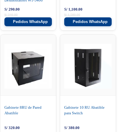
Desmontables W1-5406
S/
290.00
S/
1,100.00
S/
340.00
S/
1,580.00
Pedidos WhatsApp
Pedidos WhatsApp
Gabinete 8RU de Pared
Gabinete 10 RU Abatible
Abatible
para Switch
S/
320.00
S/
380.00