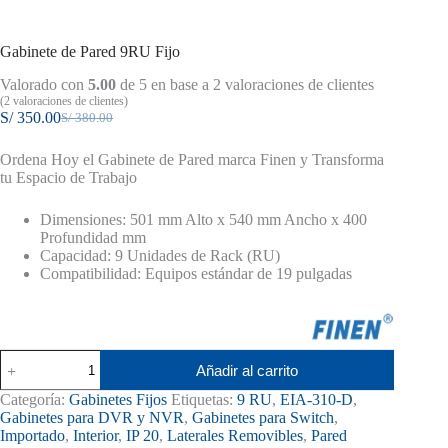
Gabinete de Pared 9RU Fijo
Valorado con
5.00
de 5 en base a
2
valoraciones de clientes
(
2
valoraciones de clientes)
S/
350.00
S/
380.00
El
El
precio
precio
Ordena Hoy el Gabinete de Pared marca Finen y Transforma
original
actual
tu Espacio de Trabajo
era:
es:
S/ 380.00.
S/ 350.00.
Dimensiones: 501 mm Alto x 540 mm Ancho x 400
Profundidad mm
Capacidad: 9 Unidades de Rack (RU)
Compatibilidad: Equipos estándar de 19 pulgadas
Gabinete
Añadir al carrito
de
Pared
Categoría:
Gabinetes Fijos
Etiquetas:
9 RU
,
EIA-310-D
,
9RU
Gabinetes para DVR y NVR
,
Gabinetes para Switch
,
Fijo
Importado
,
Interior
,
IP 20
,
Laterales Removibles
,
Pared
cantidad