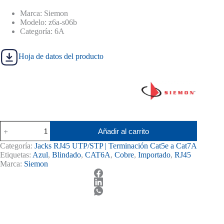
era:
es:
S/ 65.00.
S/ 58.00.
Marca: Siemon
Modelo: z6a-s06b
Categoría: 6A
Hoja de datos del producto
Jack
Añadir al carrito
CAT6A
Siemon
Categoría:
Jacks RJ45 UTP/STP | Terminación Cat5e a Cat7A
Plano
Etiquetas:
Azul
,
Blindado
,
CAT6A
,
Cobre
,
Importado
,
RJ45
/
Marca:
Siemon
Angular
Blindado
Azul
z6a-
s06b
cantidad