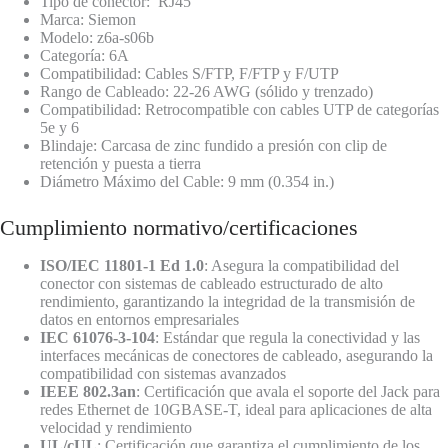
Tipo de conector: RJ45
Marca: Siemon
Modelo: z6a-s06b
Categoría: 6A
Compatibilidad: Cables S/FTP, F/FTP y F/UTP
Rango de Cableado: 22-26 AWG (sólido y trenzado)
Compatibilidad: Retrocompatible con cables UTP de categorías
5e y 6
Blindaje: Carcasa de zinc fundido a presión con clip de
retención y puesta a tierra
Diámetro Máximo del Cable: 9 mm (0.354 in.)
Cumplimiento normativo/certificaciones
ISO/IEC 11801-1 Ed 1.0
: Asegura la compatibilidad del
conector con sistemas de cableado estructurado de alto
rendimiento, garantizando la integridad de la transmisión de
datos en entornos empresariales
IEC 61076-3-104
: Estándar que regula la conectividad y las
interfaces mecánicas de conectores de cableado, asegurando la
compatibilidad con sistemas avanzados
IEEE 802.3an
: Certificación que avala el soporte del Jack para
redes Ethernet de 10GBASE-T, ideal para aplicaciones de alta
velocidad y rendimiento
UL/cUL
: Certificación que garantiza el cumplimiento de los