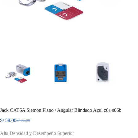
Jack CAT6A Siemon Plano / Angular Blindado Azul z6a-s06b
S/
58.00
S/
65.00
El
El
precio
precio
Alta Densidad y Desempeño Superior
original
actual