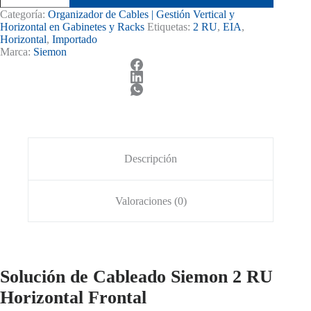
Cables
Categoría:
Organizador de Cables | Gestión Vertical y
Siemon
Horizontal en Gabinetes y Racks
Etiquetas:
2 RU
,
EIA
,
Horizontal
Horizontal
,
Importado
Frontal
Marca:
Siemon
2
RU
cantidad
Descripción
Valoraciones (0)
Solución de Cableado Siemon 2 RU
Horizontal Frontal