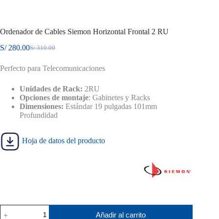
Ordenador de Cables Siemon Horizontal Frontal 2 RU
S/
280.00
S/
310.00
El
El
precio
precio
Perfecto para Telecomunicaciones
original
actual
era:
es:
S/ 310.00.
S/ 280.00.
Unidades de Rack:
2RU
Opciones de montaje
: Gabinetes y Racks
Dimensiones:
Estándar 19 pulgadas 101mm
Profundidad
Hoja de datos del producto
Ordenador
Añadir al carrito
de