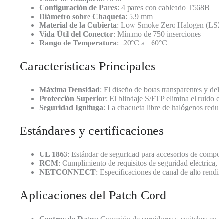
Configuración de Pares
: 4 pares con cableado T568B
Diámetro sobre Chaqueta
: 5.9 mm
Material de la Cubierta
: Low Smoke Zero Halogen (L
Vida Útil del Conector
: Mínimo de 750 inserciones
Rango de Temperatura
: -20°C a +60°C
Características Principales
Máxima Densidad
: El diseño de botas transparentes y d
Protección Superior
: El blindaje S/FTP elimina el ruido 
Seguridad Ignífuga
: La chaqueta libre de halógenos redu
Estándares y certificaciones
UL 1863
: Estándar de seguridad para accesorios de com
RCM
: Cumplimiento de requisitos de seguridad eléctri
NETCONNECT
: Especificaciones de canal de alto rend
Aplicaciones del Patch Cord
Centros de Datos
: Conexión de servidores y switches en 