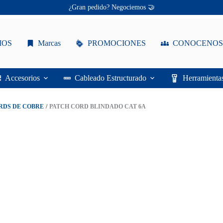
Ofertas únicas te esperan ✨
¡Descuentos personalizados! 🔖
Patch Cord Blindado Cat 6A CommScope NPC6ASZDB-BL S/FTP LSZH Azul
IOS
Marcas
PROMOCIONES
CONOCENOS
Accesorios
Cableado Estructurado
Herramienta
RDS DE COBRE
/
PATCH CORD BLINDADO CAT 6A