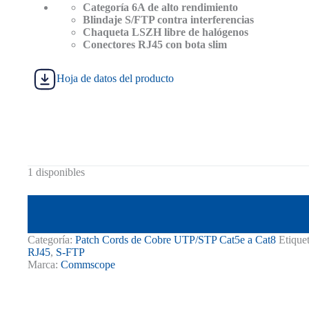
S/ 54.00.
S/ 46.00.
Categoría 6A de alto rendimiento
Blindaje S/FTP contra interferencias
Chaqueta LSZH libre de halógenos
Conectores RJ45 con bota slim
Hoja de datos del producto
1 disponibles
Categoría:
Patch Cords de Cobre UTP/STP Cat5e a Cat8
Etique
RJ45
,
S-FTP
Marca:
Commscope