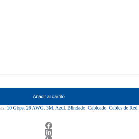
Añadir al carrito
tas:
10 Gbps
,
26 AWG
,
3M
,
Azul
,
Blindado
,
Cableado
,
Cables de Red 