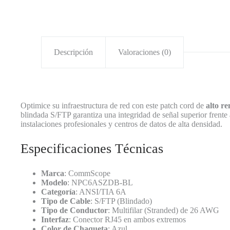
Descripción
Valoraciones (0)
Optimice su infraestructura de red con este patch cord de
alto r
blindada S/FTP garantiza una integridad de señal superior frente 
instalaciones profesionales y centros de datos de alta densidad.
Especificaciones Técnicas
Marca
: CommScope
Modelo
: NPC6ASZDB-BL
Categoría
: ANSI/TIA 6A
Tipo de Cable
: S/FTP (Blindado)
Tipo de Conductor
: Multifilar (Stranded) de 26 AWG
Interfaz
: Conector RJ45 en ambos extremos
Color de Chaqueta
: Azul