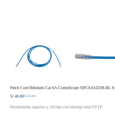
Patch Cord Blindado Cat 6A CommScope NPC6ASZDB-BL S
S/
46.00
S/
54.00
El
El
precio
precio
Rendimiento superior a 10Gbps con blindaje total S/FTP
original
actual
era:
es: