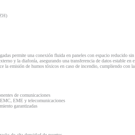
SZH)
elgadas permite una conexión fluida en paneles con espacio reducido sin
externo y la diafonía, asegurando una transferencia de datos estable en e
ce la emisión de humos tóxicos en caso de incendio, cumpliendo con las
ponentes de comunicaciones
ca, EMC, EME y telecomunicaciones
imiento garantizadas
racks de alta densidad de puertos