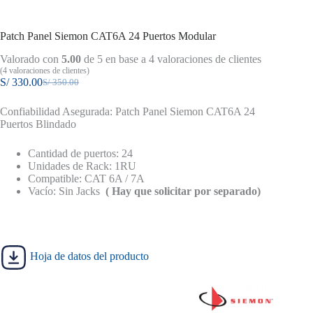
Patch Panel Siemon CAT6A 24 Puertos Modular
Valorado con
5.00
de 5 en base a
4
valoraciones de clientes
(
4
valoraciones de clientes)
S/
330.00
S/
350.00
El
El
precio
precio
Confiabilidad Asegurada: Patch Panel Siemon CAT6A 24
original
actual
Puertos Blindado
era:
es:
S/ 350.00.
S/ 330.00.
Cantidad de puertos: 24
Unidades de Rack: 1RU
Compatible: CAT 6A / 7A
Vacío: Sin Jacks
( Hay que solicitar por separado)
Hoja de datos del producto