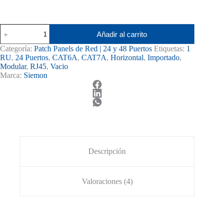
Patch
Añadir al carrito
Panel
Siemon
Categoría:
Patch Panels de Red | 24 y 48 Puertos
Etiquetas:
1
CAT6A
RU
,
24 Puertos
,
CAT6A
,
CAT7A
,
Horizontal
,
Importado
,
24
Modular
,
RJ45
,
Vacio
Puertos
Marca:
Siemon
Modular
cantidad
Descripción
Valoraciones (4)