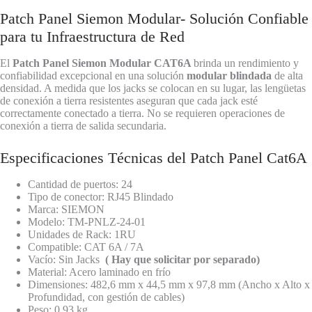
Patch Panel Siemon Modular- Solución Confiable
para tu Infraestructura de Red
El
Patch Panel Siemon Modular CAT6A
brinda un rendimiento y
confiabilidad excepcional en una solución
modular blindada
de alta
densidad. A medida que los jacks se colocan en su lugar, las lengüetas
de conexión a tierra resistentes aseguran que cada jack esté
correctamente conectado a tierra. No se requieren operaciones de
conexión a tierra de salida secundaria.
Especificaciones Técnicas del Patch Panel Cat6A
Cantidad de puertos: 24
Tipo de conector: RJ45 Blindado
Marca: SIEMON
Modelo: TM-PNLZ-24-01
Unidades de Rack: 1RU
Compatible: CAT 6A / 7A
Vacío: Sin Jacks
( Hay que solicitar por separado)
Material: Acero laminado en frío
Dimensiones: 482,6 mm x 44,5 mm x 97,8 mm (Ancho x Alto x
Profundidad, con gestión de cables)
Peso: 0.93 kg