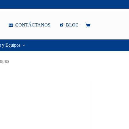
CONTÁCTANOS
BLOG
Carro
de
compra
s y Equipos
4E-RS