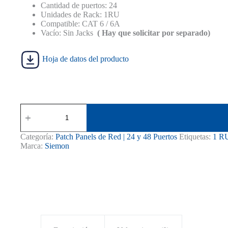
S/ 250.00.
S/ 230.00.
Cantidad de puertos: 24
Unidades de Rack: 1RU
Compatible: CAT 6 / 6A
Vacío: Sin Jacks
( Hay que solicitar por separado)
Hoja de datos del producto
Patch
Panel
Siemon
Ultramax
Categoría:
Patch Panels de Red | 24 y 48 Puertos
Etiquetas:
1 R
Plano
Marca:
Siemon
24
Puertos
UTP
UPN-
F1-
24E-
RS
cantidad