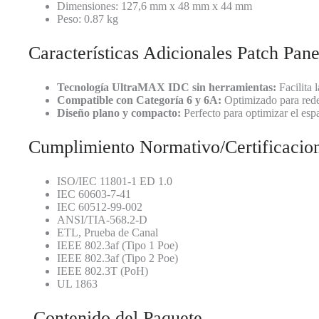
Dimensiones: 127,6 mm x 48 mm x 44 mm
Peso: 0.87 kg
Características Adicionales Patch Pan
Tecnología UltraMAX IDC sin herramientas:
Facilita 
Compatible con Categoría 6 y 6A:
Optimizado para rede
Diseño plano y compacto:
Perfecto para optimizar el esp
Cumplimiento Normativo/Certificacio
ISO/IEC 11801-1 ED 1.0
IEC 60603-7-41
IEC 60512-99-002
ANSI/TIA-568.2-D
ETL, Prueba de Canal
IEEE 802.3af (Tipo 1 Poe)
IEEE 802.3af (Tipo 2 Poe)
IEEE 802.3T (PoH)
UL 1863
Contenido del Paquete