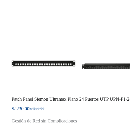
Patch Panel Siemon Ultramax Plano 24 Puertos UTP UPN-F1-
S/
230.00
S/
250.00
El
El
precio
precio
Gestión de Red sin Complicaciones
original
actual
era:
es: