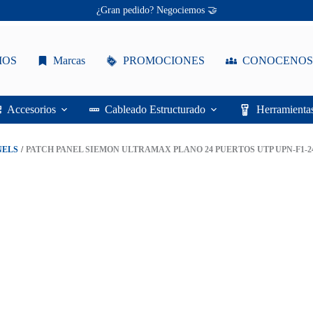
Ofertas únicas te esperan ✨
¡Descuentos personalizados! 🔖
Patch
max Plano 24 Puertos UTP UPN-F1-24E-RS
Panel
Siemon
IOS
Marcas
PROMOCIONES
CONOCENOS
Ultramax
Plano
24
Puertos
Accesorios
Cableado Estructurado
Herramienta
UTP
UPN-
F1-
NELS
/
PATCH PANEL SIEMON ULTRAMAX PLANO 24 PUERTOS UTP UPN-F1-2
24E-
RS
cantidad