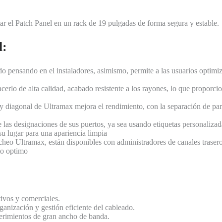
tar el Patch Panel en un rack de 19 pulgadas de forma segura y estable.
l:
 pensando en el instaladores, asimismo, permite a las usuarios optimiz
cerlo de alta calidad, acabado resistente a los rayones, lo que proporci
y diagonal de Ultramax mejora el rendimiento, con la separación de par 
e las designaciones de sus puertos, ya sea usando etiquetas personaliza
su lugar para una apariencia limpia
heo Ultramax, están disponibles con administradores de canales traseros
to optimo
tivos y comerciales.
ganización y gestión eficiente del cableado.
uerimientos de gran ancho de banda.