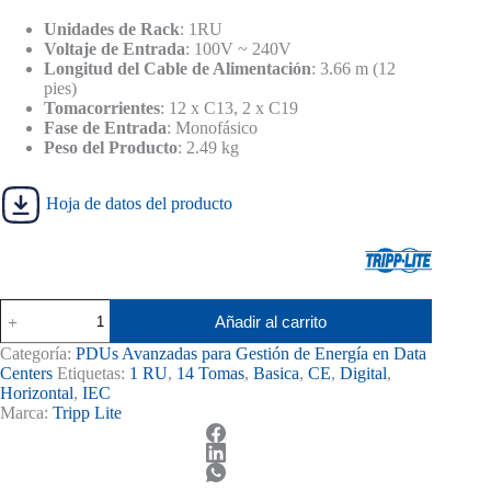
era:
es:
S/ 590.00.
S/ 550.00.
Unidades de Rack
: 1RU
Voltaje de Entrada
: 100V ~ 240V
Longitud del Cable de Alimentación
: 3.66 m (12
pies)
Tomacorrientes
: 12 x C13, 2 x C19
Fase de Entrada
: Monofásico
Peso del Producto
: 2.49 kg
Hoja de datos del producto
PDU
Añadir al carrito
Monofásico
Tripp
Categoría:
PDUs Avanzadas para Gestión de Energía en Data
Lite
Centers
Etiquetas:
1 RU
,
14 Tomas
,
Basica
,
CE
,
Digital
,
14
Horizontal
,
IEC
Tomas
Marca:
Tripp Lite
Horizontal
Básico
cantidad