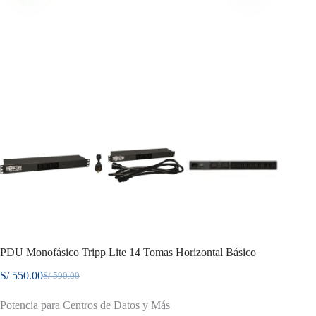
PDU Monofásico Tripp Lite 14 Tomas Horizontal Básico
S/
550.00
S/
590.00
El
El
precio
precio
Potencia para Centros de Datos y Más
original
actual