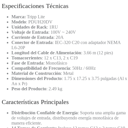
Especificaciones Técnicas
Marca:
Tripp Lite
Modelo
: PDUH20DV
Unidades de Rack
: 1RU
Voltaje de Entrada
: 100V ~ 240V
Corriente de Entrada
: 20A
Conector de Entrada
: IEC-320 C20 con adaptador NEMA
L6-20P
Longitud del Cable de Alimentación
: 3.66 m (12 pies)
Tomacorrientes
: 12 x C13, 2 x C19
Fase de Entrada
: Monofásico
Compatibilidad de Frecuencia
: 50Hz / 60Hz
Material de Construcción
: Metal
Dimensiones del Producto
: 1.75 x 17.25 x 3.75 pulgadas (Al x
An x Pr)
Peso del Producto
: 2.49 kg
Características Principales
Distribución Confiable de Energía
: Soporta una amplia gama
de voltajes de entrada, distribuyendo energía monofásica de
manera eficiente.