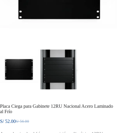
Placa Ciega para Gabinete 12RU Nacional Acero Laminado
al Frío
S/
52.00
S/
56.00
El
El
precio
precio