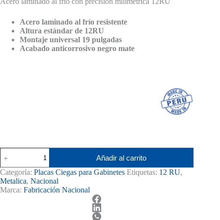
Acero laminado al frío con precisión milimétrica 12RU
original
actual
era:
es:
S/ 56.00.
S/ 52.00.
Acero laminado al frío resistente
Altura estándar de 12RU
Montaje universal 19 pulgadas
Acabado anticorrosivo negro mate
Placa
Añadir al carrito
Ciega
para
Categoría:
Placas Ciegas para Gabinetes
Etiquetas:
12 RU
,
Gabinete
Metalica
,
Nacional
12RU
Marca:
Fabricación Nacional
Nacional
Acero
Laminado
al