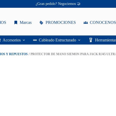
Ofertas únicas te esperan ✨
tor
¡Descuentos personalizados! 🔖
n
IOS
Marcas
PROMOCIONES
CONOCENOS
max
Accesorios
Cableado Estructurado
Herramienta
ad
IOS Y REPUESTOS
/
PROTECTOR DE MANO SIEMON PARA JACK RJ45 ULTR