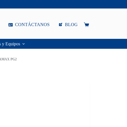
CONTÁCTANOS
BLOG
Carro
de
compra
s y Equipos
AMAX PG2