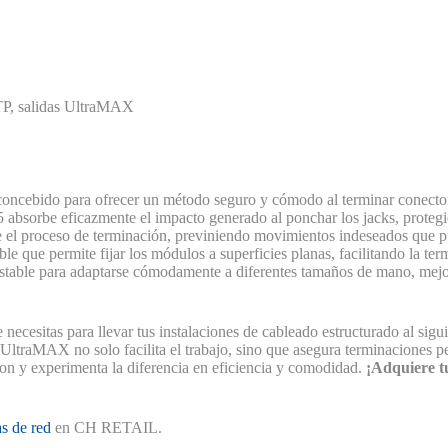
TP, salidas UltraMAX
oncebido para ofrecer un método seguro y cómodo al terminar conectores
absorbe eficazmente el impacto generado al ponchar los jacks, protegi
 el proceso de terminación, previniendo movimientos indeseados que pu
e que permite fijar los módulos a superficies planas, facilitando la ter
ustable para adaptarse cómodamente a diferentes tamaños de mano, mejo
ecesitas para llevar tus instalaciones de cableado estructurado al sig
UltraMAX no solo facilita el trabajo, sino que asegura terminaciones p
mon y experimenta la diferencia en eficiencia y comodidad.
¡Adquiere t
as de red
en CH RETAIL.