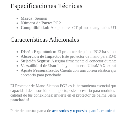
Especificaciones Técnicas
Marca:
Siemon
Número de Parte:
PG2
Compatibilidad:
Acopladores CT planos o angulados U
Características Adicionales
Diseño Ergonómico:
El protector de palma PG2 ha sido c
Absorción de Impacto:
Este protector de mano para RJ45 
Sujeción Segura:
Asegura firmemente el conector durante
Versatilidad de Uso:
Incluye un inserto UltraMAX extraíbl
Ajuste Personalizado:
Cuenta con una correa elástica aj
accesorio para ponchado
El Protector de Mano Siemon PG2 es la herramienta esencial que n
capacidad de absorción de impacto, este accesorio para módulos 
calidad de tus conexiones; invierte en el protector de palma Sie
ponchada!
Parte de nuestra gama de
accesorios y repuestos para herramient