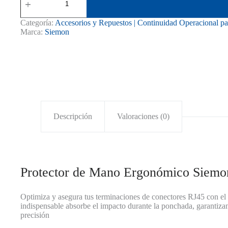
de
Mano
Siemon
Categoría:
Accesorios y Repuestos | Continuidad Operacional p
para
Marca:
Siemon
Jack
RJ45
Ultramax
PG2
cantidad
Descripción
Valoraciones (0)
Protector de Mano Ergonómico Siem
Optimiza y asegura tus terminaciones de conectores RJ45 con 
indispensable absorbe el impacto durante la ponchada, garantizan
precisión