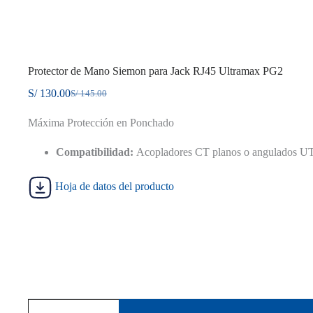
Protector de Mano Siemon para Jack RJ45 Ultramax PG2
S/
130.00
S/
145.00
El
El
precio
precio
Máxima Protección en Ponchado
original
actual
era:
es:
S/ 145.00.
S/ 130.00.
Compatibilidad:
Acopladores CT planos o angulados U
Hoja de datos del producto
Protector