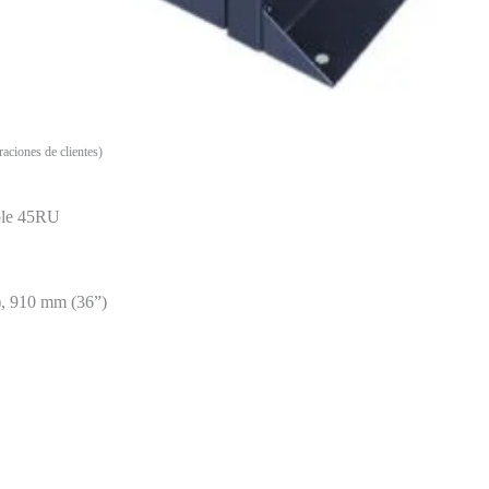
aciones de clientes)
able 45RU
, 910 mm (36”)