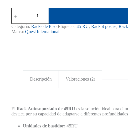
Rack
Autosoportado
45RU
Regulable
Categoría:
Racks de Piso
Etiquetas:
45 RU
,
Rack 4 postes
,
Rack
cantidad
Marca:
Quest International
Descripción
Valoraciones (2)
El
Rack Autosoportado de 45RU
es la solución ideal para el m
destaca por su capacidad de adaptarse a diferentes profundidades, 
Unidades de bastidor:
45RU