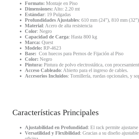
Formato:
Montaje en Piso
Dimensiones:
Alto: 2.20 mt
Estándar
: 19 Pulgadas
Profundidades Ajustables
: 610 mm (24”), 810 mm (32”)
Material
: Acero de alta resistencia
Color
: Negro
Capacidad de Carga
: Hasta 800 kg
Marca:
Quest
Modelo:
RP-4623
Base:
Con huecos para Pernos de Fijación al Piso
Color:
Negro
Pintura:
Pintura de polvo electrostática, con procesamien
Acceso Cableado
: Abierto para el ingreso de cables.
Accesorios Incluidos
: Tornillería, ruedas opcionales, y s
Características Principales
Ajustabilidad en Profundidad
: El rack permite ajustars
Versatilidad y Flexibilidad
: Gracias a su diseño ajustabl
oficina.