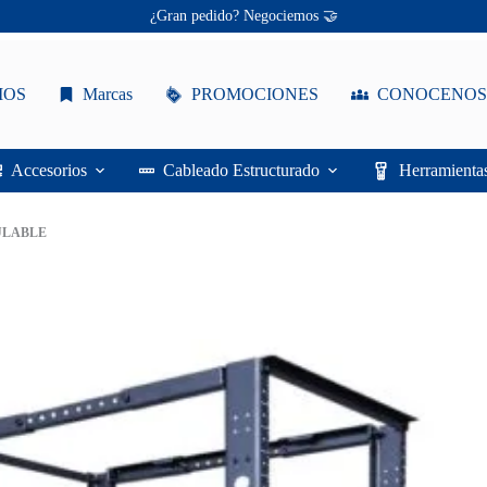
Ofertas únicas te esperan ✨
¡Descuentos personalizados! 🔖
IOS
Marcas
PROMOCIONES
CONOCENOS
Accesorios
Cableado Estructurado
Herramienta
ULABLE