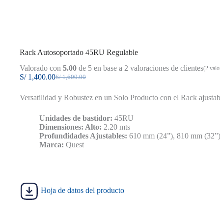
Rack Autosoportado 45RU Regulable
Valorado con
5.00
de 5 en base a
2
valoraciones de clientes
(
2
valor
S/
1,400.00
S/
1,600.00
El
El
precio
precio
Versatilidad y Robustez en un Solo Producto con el Rack ajust
original
actual
era:
es:
S/ 1,600.00.
S/ 1,400.00.
Unidades de bastidor:
45RU
Dimensiones: Alto:
2.20 mts
Profundidades Ajustables:
610 mm (24”), 810 mm (32”)
Marca:
Quest
Hoja de datos del producto