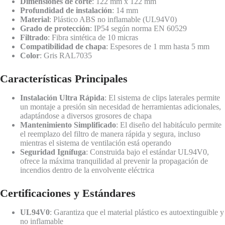
Dimensiones de corte
: 122 mm x 122 mm
Profundidad de instalación
: 14 mm
Material
: Plástico ABS no inflamable (UL94V0)
Grado de protección
: IP54 según norma EN 60529
Filtrado
: Fibra sintética de 10 micras
Compatibilidad de chapa
: Espesores de 1 mm hasta 5 mm
Color
: Gris RAL7035
Características Principales
Instalación Ultra Rápida
: El sistema de clips laterales permite
un montaje a presión sin necesidad de herramientas adicionales,
adaptándose a diversos grosores de chapa
Mantenimiento Simplificado
: El diseño del habitáculo permite
el reemplazo del filtro de manera rápida y segura, incluso
mientras el sistema de ventilación está operando
Seguridad Ignífuga
: Construida bajo el estándar UL94V0,
ofrece la máxima tranquilidad al prevenir la propagación de
incendios dentro de la envolvente eléctrica
Certificaciones y Estándares
UL94V0
: Garantiza que el material plástico es autoextinguible y
no inflamable