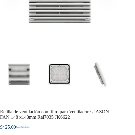
Rejilla de ventilación con filtro para Ventiladores JASON
FAN 148 x148mm Ral7035 JK6622
S/
25.00
S/
28.00
El
El
precio
precio