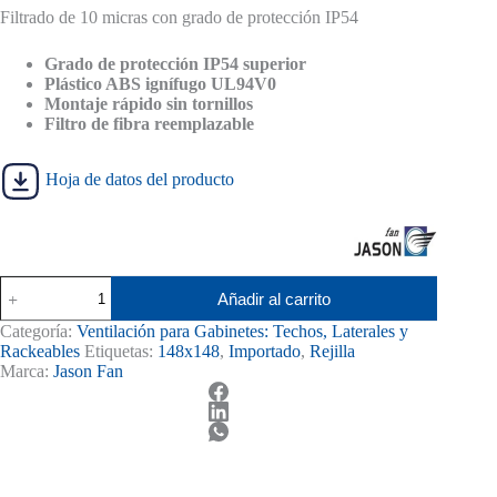
Filtrado de 10 micras con grado de protección IP54
original
actual
era:
es:
S/ 28.00.
S/ 25.00.
Grado de protección IP54 superior
Plástico ABS ignífugo UL94V0
Montaje rápido sin tornillos
Filtro de fibra reemplazable
Hoja de datos del producto
Rejilla
Añadir al carrito
de
ventilación
Categoría:
Ventilación para Gabinetes: Techos, Laterales y
con
Rackeables
Etiquetas:
148x148
,
Importado
,
Rejilla
filtro
Marca:
Jason Fan
para
Ventiladores
JASON
FAN
148
x148mm
Ral7035