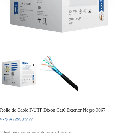
Rollo de Cable F/UTP Dixon Cat6 Exterior Negro 9067
S/
795.00
S/
820.00
El
El
precio
precio
Ideal para redes en entornos adversos
original
actual