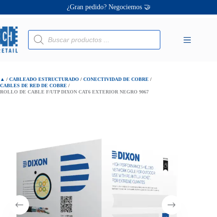
Saltar
Ofertas únicas te esperan ✨
al
contenido
Rollo de Cable F/UTP Dixon Cat6 Exterior Negro 9067
¡Descuentos personalizados! 🔖
S/
795.00
S/
820.00
Búsqueda
El
El
de
precio
precio
productos
original
actual
era:
es:
S/ 820.00.
S/ 795.00.
▲
/
CABLEADO ESTRUCTURADO
/
CONECTIVIDAD DE COBRE
/
CABLES DE RED DE COBRE
/
ROLLO DE CABLE F/UTP DIXON CAT6 EXTERIOR NEGRO 9067