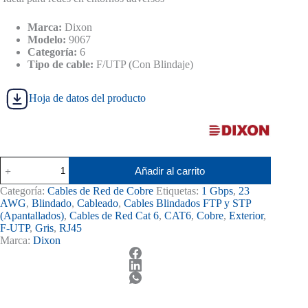
era:
es:
S/ 820.00.
S/ 795.00.
Marca:
Dixon
Modelo:
9067
Categoría:
6
Tipo de cable:
F/UTP (Con Blindaje)
Hoja de datos del producto
Rollo
Añadir al carrito
de
Cable
Categoría:
Cables de Red de Cobre
Etiquetas:
1 Gbps
,
23
F/UTP
AWG
,
Blindado
,
Cableado
,
Cables Blindados FTP y STP
Dixon
(Apantallados)
,
Cables de Red Cat 6
,
CAT6
,
Cobre
,
Exterior
,
Cat6
F-UTP
,
Gris
,
RJ45
Exterior
Marca:
Dixon
Negro
9067
cantidad