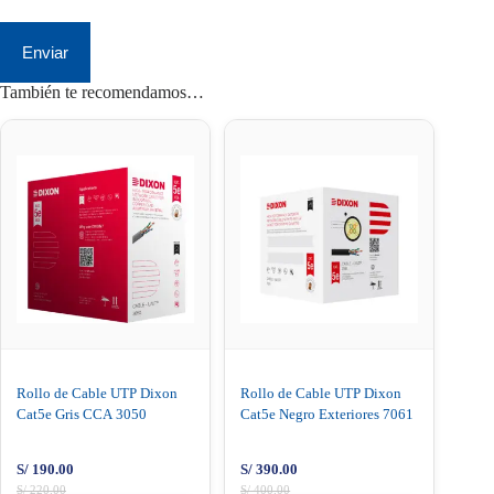
Enviar
También te recomendamos…
Rollo de Cable UTP Dixon
Rollo de Cable UTP Dixon
Cat5e Gris CCA 3050
Cat5e Negro Exteriores 7061
S/
190.00
S/
390.00
S/
220.00
S/
400.00