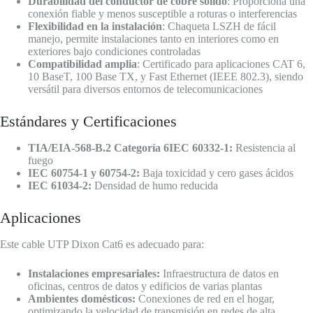
Durabilidad del conductor de cobre sólido
: Proporciona una
conexión fiable y menos susceptible a roturas o interferencias
Flexibilidad en la instalación
: Chaqueta LSZH de fácil
manejo, permite instalaciones tanto en interiores como en
exteriores bajo condiciones controladas
Compatibilidad amplia
: Certificado para aplicaciones CAT 6,
10 BaseT, 100 Base TX, y Fast Ethernet (IEEE 802.3), siendo
versátil para diversos entornos de telecomunicaciones
Estándares y Certificaciones
TIA/EIA-568-B.2 Categoría 6IEC 60332-1:
Resistencia al
fuego
IEC 60754-1 y 60754-2:
Baja toxicidad y cero gases ácidos
IEC 61034-2:
Densidad de humo reducida
Aplicaciones
Este cable UTP Dixon Cat6 es adecuado para:
Instalaciones empresariales:
Infraestructura de datos en
oficinas, centros de datos y edificios de varias plantas
Ambientes domésticos:
Conexiones de red en el hogar,
optimizando la velocidad de transmisión en redes de alta