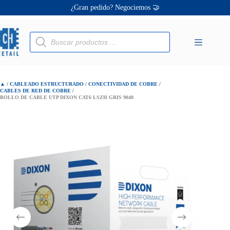
Saltar
Ofertas únicas te esperan ✨
al
contenido
Rollo de Cable UTP Dixon Cat6 LSZH Gris 9040
¡Descuentos personalizados! 🔖
S/
640.00
Búsqueda
de
productos
▲
/
CABLEADO ESTRUCTURADO
/
CONECTIVIDAD DE COBRE
/
CABLES DE RED DE COBRE
/
ROLLO DE CABLE UTP DIXON CAT6 LSZH GRIS 9040