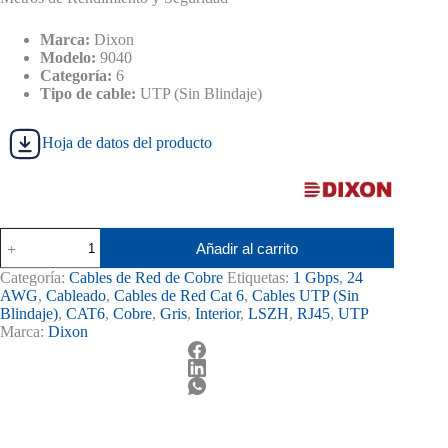
Marca:
Dixon
Modelo:
9040
Categoría:
6
Tipo de cable:
UTP (Sin Blindaje)
Hoja de datos del producto
Rollo
Añadir al carrito
de
Cable
Categoría:
Cables de Red de Cobre
Etiquetas:
1 Gbps
,
24
UTP
AWG
,
Cableado
,
Cables de Red Cat 6
,
Cables UTP (Sin
Dixon
Blindaje)
,
CAT6
,
Cobre
,
Gris
,
Interior
,
LSZH
,
RJ45
,
UTP
Cat6
Marca:
Dixon
LSZH
Gris
9040
cantidad