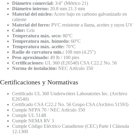
Diámetro comercial:
3/4″ (Métrico 21)
Diámetro interno:
20.8 mm 21.3 mm
Material del núcleo:
Acero bajo en carbono galvanizado en
caliente
Material del forro:
PVC resistente a llama, aceites y rayos UV
Color:
Gris
Temperatura máx. seco:
80°C
Temperatura máx. húmedo:
60°C
Temperatura máx. aceite:
70°C
Radio de curvatura mín.:
108 mm (4.25″)
Peso aproximado:
49 lb / 100 pies
Certificaciones:
UL 360 (E26540) CSA C22.2 No. 56
Norma de instalación:
NEC Artículo 350
Certificaciones y Normativas
Certificado UL 360 Underwriters Laboratories Inc. (Archivo
E26540)
Certificado CSA C22.2 No. 56 Grupo CSA (Archivo 51593)
Cumple NFPA 70 / NEC Artículo 350
Cumple UL 514B
Cumple NEMA RV 3
Cumple Código Eléctrico Canadiense (CEC) Parte I Cláusula
12-1300