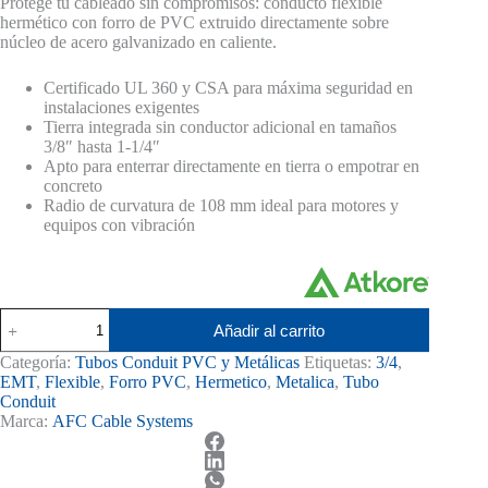
Protege tu cableado sin compromisos: conducto flexible
original
actual
hermético con forro de PVC extruido directamente sobre
era:
es:
núcleo de acero galvanizado en caliente.
S/ 48.00.
S/ 45.00.
Certificado UL 360 y CSA para máxima seguridad en
instalaciones exigentes
Tierra integrada sin conductor adicional en tamaños
3/8″ hasta 1-1/4″
Apto para enterrar directamente en tierra o empotrar en
concreto
Radio de curvatura de 108 mm ideal para motores y
equipos con vibración
Tubo
Añadir al carrito
Conduit
Flexible
Categoría:
Tubos Conduit PVC y Metálicas
Etiquetas:
3/4
,
Hermético
EMT
,
Flexible
,
Forro PVC
,
Hermetico
,
Metalica
,
Tubo
3/4
Conduit
con
Marca:
AFC Cable Systems
Forro
de
PVC
Certificado