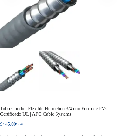
Tubo Conduit Flexible Hermético 3/4 con Forro de PVC
Certificado UL | AFC Cable Systems
S/
45.00
S/
48.00
El
El
precio
precio