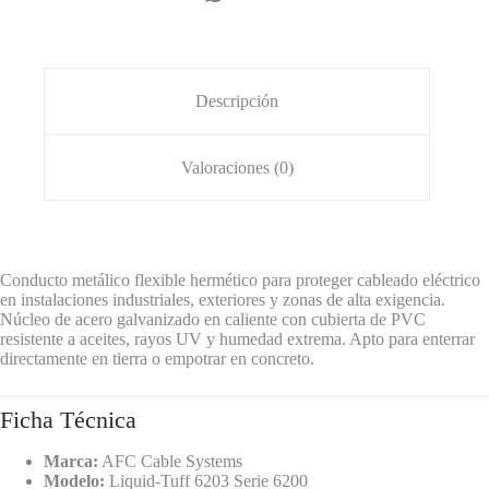
UL
|
AFC
Cable
Systems
Descripción
cantidad
Valoraciones (0)
Conducto metálico flexible hermético para proteger cableado eléctrico
en instalaciones industriales, exteriores y zonas de alta exigencia.
Núcleo de acero galvanizado en caliente con cubierta de PVC
resistente a aceites, rayos UV y humedad extrema. Apto para enterrar
directamente en tierra o empotrar en concreto.
Ficha Técnica
Marca:
AFC Cable Systems
Modelo:
Liquid-Tuff 6203 Serie 6200