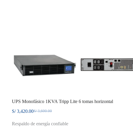
UPS Monofásico 1KVA Tripp Lite 6 tomas horizontal
S/
3,420.00
S/
3,600.00
El
El
precio
precio
Respaldo de energía confiable
original
actual
era:
es: