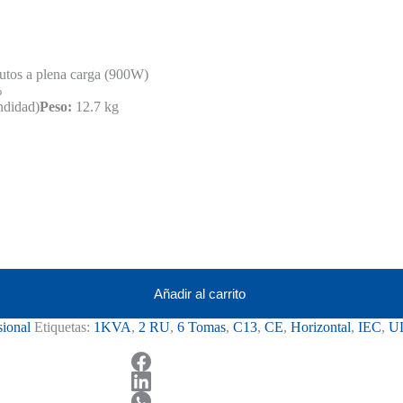
utos a plena carga (900W)
%
ndidad)
Peso:
12.7 kg
Añadir al carrito
sional
Etiquetas:
1KVA
,
2 RU
,
6 Tomas
,
C13
,
CE
,
Horizontal
,
IEC
,
U