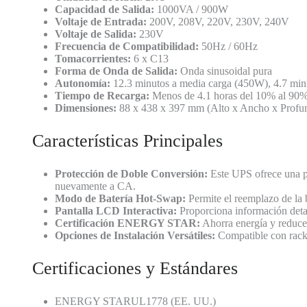
Capacidad de Salida:
1000VA / 900W
Voltaje de Entrada:
200V, 208V, 220V, 230V, 240V
Voltaje de Salida:
230V
Frecuencia de Compatibilidad:
50Hz / 60Hz
Tomacorrientes:
6 x C13
Forma de Onda de Salida:
Onda sinusoidal pura
Autonomía:
12.3 minutos a media carga (450W), 4.7 min
Tiempo de Recarga:
Menos de 4.1 horas del 10% al 90
Dimensiones:
88 x 438 x 397 mm (Alto x Ancho x Profu
Características Principales
Protección de Doble Conversión:
Este UPS ofrece una pr
nuevamente a CA.
Modo de Batería Hot-Swap:
Permite el reemplazo de la 
Pantalla LCD Interactiva:
Proporciona información detal
Certificación ENERGY STAR:
Ahorra energía y reduce 
Opciones de Instalación Versátiles:
Compatible con racks 
Certificaciones y Estándares
ENERGY STARUL1778 (EE. UU.)