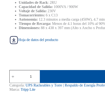
S/ 3,600.00.
S/ 3,420.00.
Unidades de Rack
: 2RU
Capacidad de Salida:
1000VA / 900W
Voltaje de Salida:
230V
Tomacorrientes:
6 x C13
Autonomía:
12.3 minutos a media carga (450W), 4.7 min
Tiempo de Recarga:
Menos de 4.1 horas del 10% al 90
Dimensiones:
88 x 438 x 397 mm (Alto x Ancho x Profu
Hoja de datos del producto
UPS
Monofásico
1KVA
Tripp
Categoría:
UPS Rackeables y Torre | Respaldo de Energía Profe
Lite
Marca:
Tripp Lite
6
tomas
horizontal
cantidad