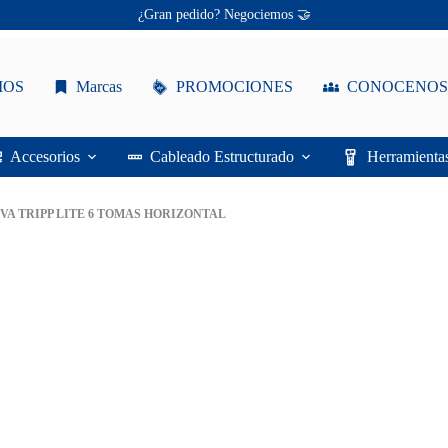
Ofertas únicas te esperan ✨
¡Descuentos personalizados! 🔖
IOS
Marcas
PROMOCIONES
CONOCENOS
Accesorios
Cableado Estructurado
Herramienta
VA TRIPP LITE 6 TOMAS HORIZONTAL