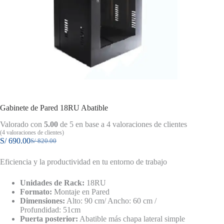
Gabinete de Pared 18RU Abatible
Valorado con
5.00
de 5 en base a
4
valoraciones de clientes
(
4
valoraciones de clientes)
S/
690.00
S/
820.00
El
El
precio
precio
Eficiencia y la productividad en tu entorno de trabajo
original
actual
era:
es:
S/ 820.00.
S/ 690.00.
Unidades de Rack:
18RU
Formato:
Montaje en Pared
Dimensiones:
Alto: 90 cm/ Ancho: 60 cm /
Profundidad: 51cm
Puerta posterior:
Abatible más chapa lateral simple