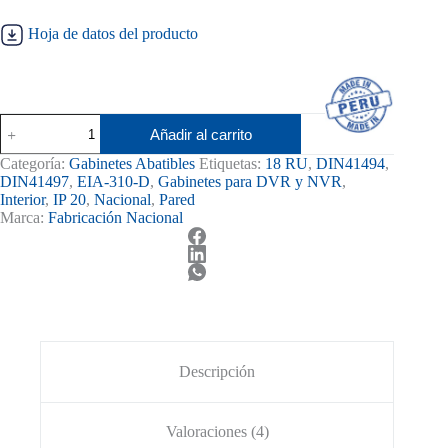
Hoja de datos del producto
Gabinete
Añadir al carrito
de
Pared
Categoría:
Gabinetes Abatibles
Etiquetas:
18 RU
,
DIN41494
,
18RU
DIN41497
,
EIA-310-D
,
Gabinetes para DVR y NVR
,
Abatible
Interior
,
IP 20
,
Nacional
,
Pared
cantidad
Marca:
Fabricación Nacional
Descripción
Valoraciones (4)