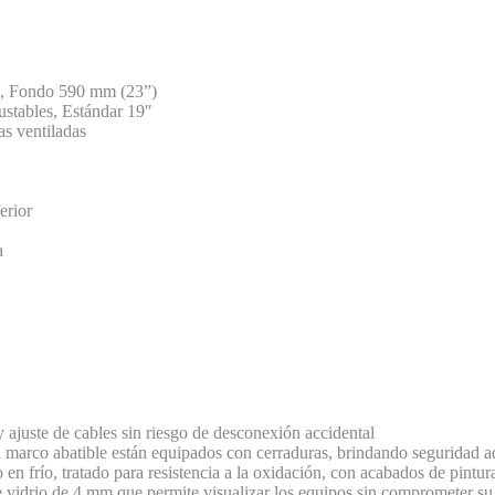
), Fondo 590 mm (23”)
stables, Estándar 19″
s ventiladas
erior
a
y ajuste de cables sin riesgo de desconexión accidental
el marco abatible están equipados con cerraduras, brindando seguridad a
en frío, tratado para resistencia a la oxidación, con acabados de pintura
ye vidrio de 4 mm que permite visualizar los equipos sin comprometer su