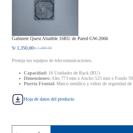
Gabinete Quest Abatible 16RU de Pared GW-2066
S/
1,350.00
S/
1,480.00
El
El
precio
precio
Proteja sus equipos de telecomunicaciones.
original
actual
era:
es:
S/ 1,480.00.
S/ 1,350.00.
Capacidad:
16 Unidades de Rack (RU)
Dimensiones:
Alto 773 mm x Ancho 525 mm x Fondo 
Puerta Frontal:
Marco metálico y vidrio de seguridad de
Hoja de datos del producto
Gabinete
Quest