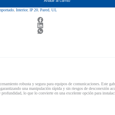
Añadir al carrito
mportado
,
Interior
,
IP 20
,
Pared
,
UL
cenamiento robusta y segura para equipos de comunicaciones. Este gab
s, garantizando una manipulación rápida y sin riesgos de desconexión ac
e profundidad, lo que lo convierte en una excelente opción para instal