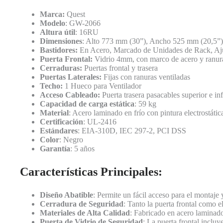
Marca:
Quest
Modelo
: GW-2066
Altura útil
: 16RU
Dimensiones
: Alto 773 mm (30”), Ancho 525 mm (20,5”
Bastidores:
En Acero, Marcado de Unidades de Rack, Aju
Puerta Frontal:
Vidrio 4mm, con marco de acero y ranura
Cerraduras:
Puertas frontal y trasera
Puertas Laterales:
Fijas con ranuras ventiladas
Techo:
1 Hueco para Ventilador
Acceso Cableado:
Puerta trasera pasacables superior e inf
Capacidad de carga estática
: 59 kg
Material
: Acero laminado en frío con pintura electrostátic
Certificación
: UL-2416
Estándares
: EIA-310D, IEC 297-2, PCI DSS
Color
: Negro
Garantía
: 5 años
Características Principales:
Diseño Abatible
: Permite un fácil acceso para el montaje 
Cerradura de Seguridad
: Tanto la puerta frontal como 
Materiales de Alta Calidad
: Fabricado en acero laminado 
Puerta de Vidrio de Seguridad
: La puerta frontal inclu