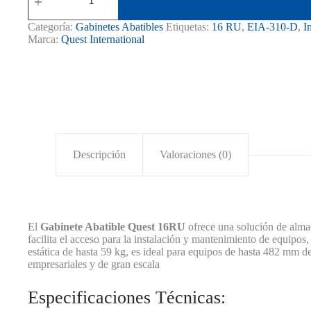
Abatible
16RU
Categoría:
Gabinetes Abatibles
Etiquetas:
16 RU
,
EIA-310-D
,
I
de
Marca:
Quest International
Pared
GW-
2066
cantidad
Descripción
Valoraciones (0)
El
Gabinete Abatible Quest 16RU
ofrece una solución de alma
facilita el acceso para la instalación y mantenimiento de equipo
estática de hasta 59 kg, es ideal para equipos de hasta 482 mm d
empresariales y de gran escala
Especificaciones Técnicas: