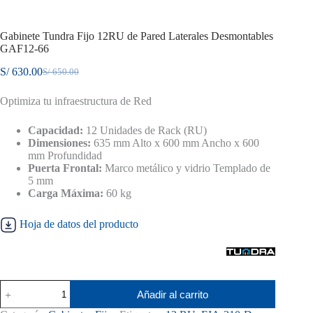
Gabinete Tundra Fijo 12RU de Pared Laterales Desmontables
GAF12-66
S/
630.00
S/
650.00
El
El
precio
precio
Optimiza tu infraestructura de Red
original
actual
era:
es:
S/ 650.00.
S/ 630.00.
Capacidad:
12 Unidades de Rack (RU)
Dimensiones:
635 mm Alto x 600 mm Ancho x 600
mm Profundidad
Puerta Frontal:
Marco metálico y vidrio Templado de
5 mm
Carga Máxima:
60 kg
Hoja de datos del producto
Gabinete
Añadir al carrito
Tundra
Fijo