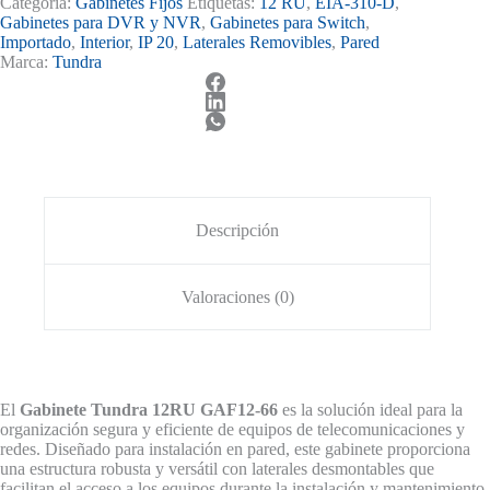
Categoría:
Gabinetes Fijos
Etiquetas:
12 RU
,
EIA-310-D
,
12RU
Gabinetes para DVR y NVR
,
Gabinetes para Switch
,
de
Importado
,
Interior
,
IP 20
,
Laterales Removibles
,
Pared
Pared
Marca:
Tundra
Laterales
Desmontables
GAF12-
66
cantidad
Descripción
Valoraciones (0)
El
Gabinete Tundra 12RU GAF12-66
es la solución ideal para la
organización segura y eficiente de equipos de telecomunicaciones y
redes. Diseñado para instalación en pared, este gabinete proporciona
una estructura robusta y versátil con laterales desmontables que
facilitan el acceso a los equipos durante la instalación y mantenimiento.