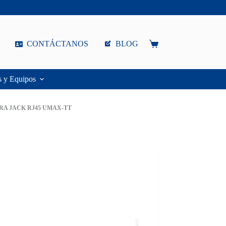
CONTÁCTANOS
BLOG
Carro
de
compra
s y Equipos
A JACK RJ45 UMAX-TT