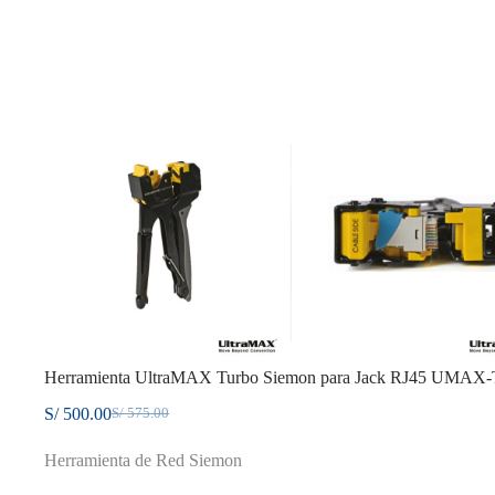
Herramienta UltraMAX Turbo Siemon para Jack RJ45 UMAX
S/
500.00
S/
575.00
El
El
precio
precio
Herramienta de Red Siemon
original
actual
era:
es: