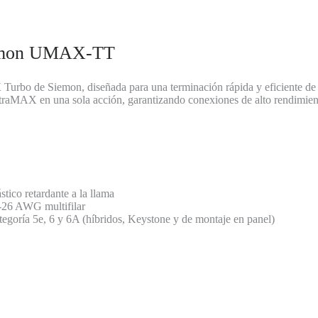
iemon UMAX-TT
X
Turbo de Siemon, diseñada para una terminación rápida y eficiente d
ltraMAX en una sola acción, garantizando conexiones de alto rendimien
tico retardante a la llama
26 AWG multifilar
oría 5e, 6 y 6A (híbridos, Keystone y de montaje en panel)