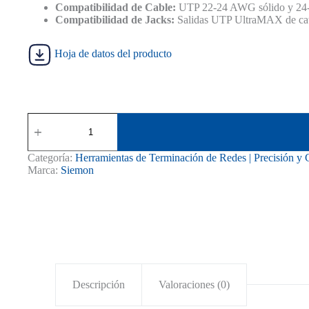
S/ 575.00.
S/ 500.00.
Compatibilidad de Cable:
UTP 22-24 AWG sólido y 24-
Compatibilidad de Jacks:
Salidas UTP UltraMAX de cate
Hoja de datos del producto
Herramienta
UltraMAX
Turbo
Siemon
Categoría:
Herramientas de Terminación de Redes | Precisión y 
para
Marca:
Siemon
Jack
RJ45
UMAX-
TT
cantidad
Descripción
Valoraciones (0)