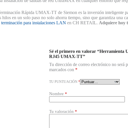
 instalación de salidas de red UltraMAX en cualquier entorno que requ
Terminación Rápida UMAX-TT de Siemon es la inversión inteligente par
os hilos en un solo paso no solo ahorra tiempo, sino que garantiza una c
 terminación para instalaciones LAN
en CH RETAIL.
Adquiere hoy t
Sé el primero en valorar “Herramienta
RJ45 UMAX-TT”
Tu dirección de correo electrónico no será 
marcados con
*
TU PUNTUACIÓN
*
Nombre
*
Tu valoración
*