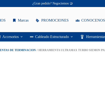
Ofertas únicas te esperan ✨
¡Descuentos personalizados! 🔖
Herramienta
UltraMAX
Turbo
IOS
Marcas
PROMOCIONES
CONOCENOS
Siemon
para
Jack
RJ45
Accesorios
Cableado Estructurado
Herramienta
UMAX-
TT
cantidad
ENTAS DE TERMINACION
/
HERRAMIENTA ULTRAMAX TURBO SIEMON PAR